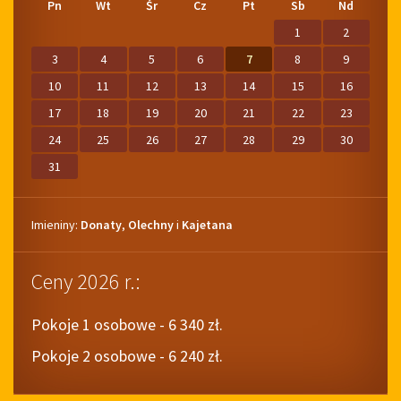
Pn
Wt
Śr
Cz
Pt
Sb
Nd
na
na
w
w
na
na
Sierpień
Lipiec
miesiącu
tym
Wrzesień
Sierpień
2025
2026
miesiącu.
2026
2027
1
2
3
4
5
6
7
8
9
10
11
12
13
14
15
16
17
18
19
20
21
22
23
24
25
26
27
28
29
30
31
Imieniny
Imieniny:
Donaty
,
Olechny
i
Kajetana
Ceny 2026 r.:
Pokoje 1 osobowe - 6 340 zł.
Pokoje 2 osobowe - 6 240 zł.