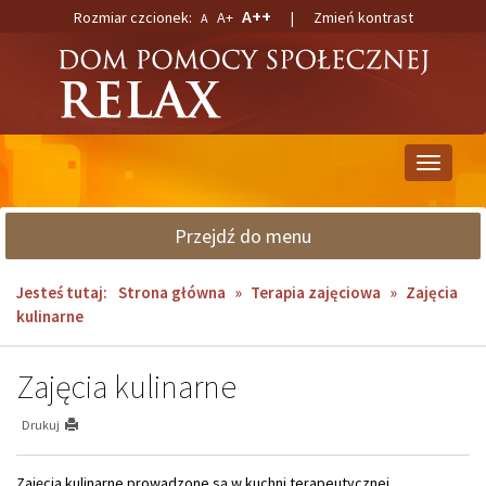
Przejdź
Przejdź
A++
Rozmiar czcionek:
A+
|
Zmień kontrast
A
do
do
głównej
wyszukiwarki
treści
Przełącz
nawigacj
Przejdź do menu
Jesteś tutaj:
Strona główna
»
Terapia zajęciowa
»
Zajęcia
kulinarne
Zajęcia kulinarne
Drukuj
Zajęcia kulinarne prowadzone są w kuchni terapeutycznej,