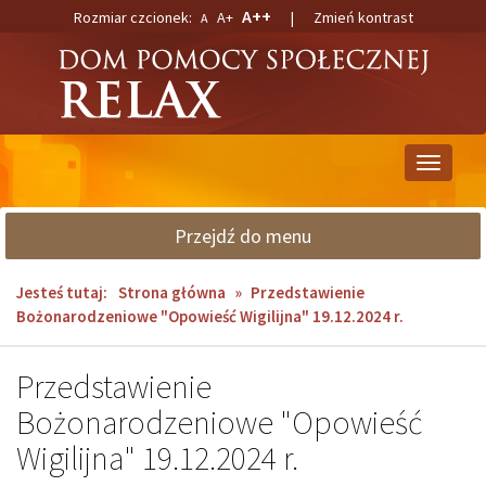
Przejdź
Przejdź
A++
Rozmiar czcionek:
A+
|
Zmień kontrast
A
do
do
głównej
wyszukiwarki
treści
Przełącz
nawigacj
Przejdź do menu
Jesteś tutaj:
Strona główna
»
Przedstawienie
Bożonarodzeniowe "Opowieść Wigilijna" 19.12.2024 r.
Przedstawienie
Bożonarodzeniowe "Opowieść
Wigilijna" 19.12.2024 r.