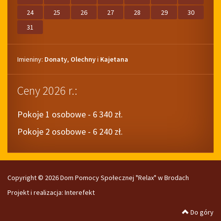
24
25
26
27
28
29
30
31
Imieniny
Imieniny:
Donaty
,
Olechny
i
Kajetana
Ceny 2026 r.:
Pokoje 1 osobowe - 6 340 zł.
Pokoje 2 osobowe - 6 240 zł.
Copyright © 2026 Dom Pomocy Społecznej "Relax" w Brodach
Projekt i realizacja:
Interefekt
Do góry