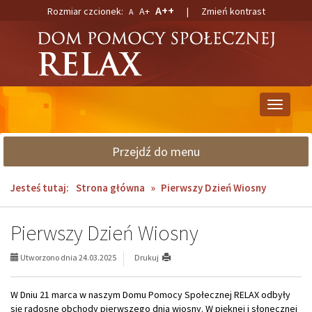
Przejdź
Przejdź
A++
Rozmiar czcionek:
A+
|
Zmień kontrast
A
do
do
głównej
wyszukiwarki
treści
Przełącz
nawigacj
Przejdź do menu
Jesteś tutaj:
Strona główna
»
Pierwszy Dzień Wiosny
Pierwszy Dzień Wiosny
Utworzono dnia 24.03.2025
Drukuj
W Dniu 21 marca w naszym Domu Pomocy Społecznej RELAX odbyły
się radosne obchody pierwszego dnia wiosny. W pięknej i słonecznej