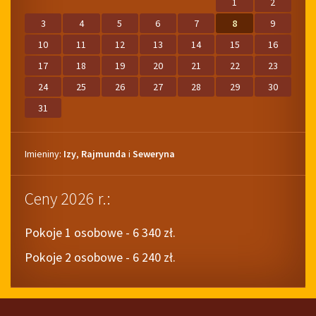
2025
2026
miesiącu.
2026
2027
1
2
3
4
5
6
7
8
9
10
11
12
13
14
15
16
17
18
19
20
21
22
23
24
25
26
27
28
29
30
31
Imieniny
Imieniny:
Izy
,
Rajmunda
i
Seweryna
Ceny 2026 r.:
Pokoje 1 osobowe - 6 340 zł.
Pokoje 2 osobowe - 6 240 zł.