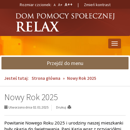
Przejdź
Przejdź
A++
Rozmiar czcionek:
A+
|
Zmień kontrast
A
do
do
głównej
wyszukiwarki
treści
Przełącz
nawigacj
Przejdź do menu
Jesteś tutaj:
Strona główna
»
Nowy Rok 2025
Nowy Rok 2025
Utworzono dnia 02.01.2025
Drukuj
Powitanie Nowego Roku 2025 i urodziny naszej mieszkanki
były okazją do świętowania. Pani Kazia wraz z przyjaciółmi